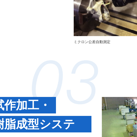
ミクロン公差自動測定
試作加工・
樹脂成型システ