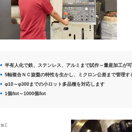
半有人化で鉄、ステンレス、アルミまで試作～量産加工が可
5軸複合ＮＣ旋盤の特性を生かし、ミクロン公差まで管理す
φ10～φ300までの小ロット多品種を対応します
1個/lot～1000個/lot
合加工