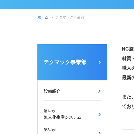
ホーム
＞
テクマック事業部
NC
材質
テクマック事業部
職人
最新
設備紹介
また
てお
第1の矢
無人化生産システム
第2の矢