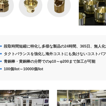
段取時間短縮に特化し多様な製品の24時間、365日、無人
タクトバランスを強化し海外コストにも負けないコストパフ
青銅棒・黄銅棒の分野でのφ10～φ200まで加工が可能
100個/lot～10000個/lot