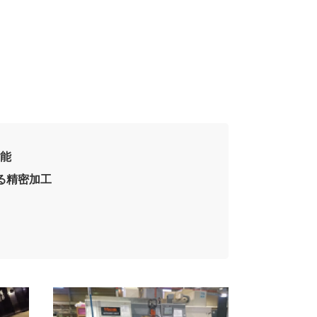
能
る精密加工